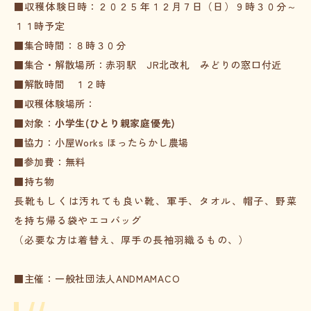
■収穫体験日時：２０２５年１２月７日（日）９時３０分～
１１時予定
■集合時間：８時３０分
■集合・解散場所：赤羽駅 JR北改札 みどりの窓口付近
■解散時間 １２時
■収穫体験場所：
■対象：
小学生(ひとり親家庭優先)
■協力：小屋Works ほったらかし農場
■参加費：無料
■持ち物
長靴もしくは汚れても良い靴、軍手、タオル、帽子、野菜
を持ち帰る袋やエコバッグ
（必要な方は着替え、厚手の長袖羽織るもの、）
■主催：一般社団法人ANDMAMACO