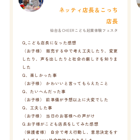
＆こっち
あや店長
こどもがつくる「クリスマス期間限定の仮想都市」体
店長
験
体験フェスタ
Q,こども店長になった感想
（お子様）何か売ってみたいと思ったから
たり、変更
Q、楽しかった事
を知りま
（お子様）どんどん売れたこと
Q、たいへんだった事
（お子様）売れたお金を計算すること
たこと
Q、工夫した事
（お子様）看板をつくってわかりやすくした
でした
Q.お子様がこども店長をしてみた感想
（保護者様）売るものをつくって、販売して、
自分がつくったものが売れる喜びを感じられて
良かったです。
思決定をす
とても貴重な体験をさせていただきましてあり