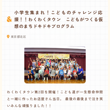
仮
小学生集まれ！こどものチャレンジ応
援！！わくわくタウン こどもがつくる仮
想のまちドキドキプログラム
東京都北区
も
わくわくタウン第2回を開催！こども達が一生懸命仲間
店
と一緒に作ったお店屋さん当日。 最後の最後まで泣き笑
も
いみんな頑張りました！！
ま