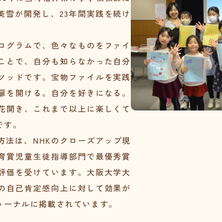
美雪が開発し、23年間実践を続け
ログラムで、色々なものをファイ
ことで、自分も知らなかった自分
ソッドです。宝物ファイルを実践
扉を開ける。自分を好きになる。
花開き、これまで以上に楽しくて
です。
方法は、NHKのクローズアップ現
育賞児童生徒指導部門で最優秀賞
評価を受けています。大阪大学大
の自己肯定感向上に対して効果が
ャーナルに掲載されています。